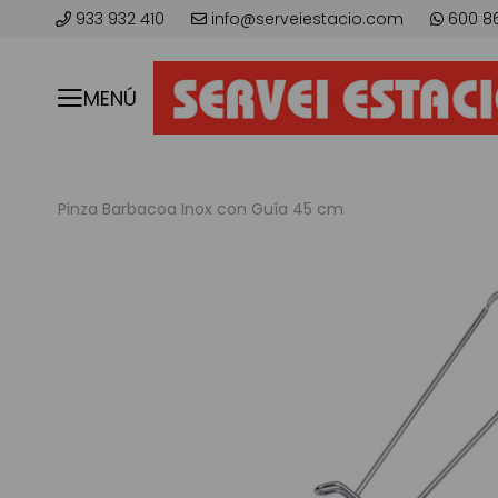
933 932 410
info@serveiestacio.com
600 8
MENÚ
Pinza Barbacoa Inox con Guía 45 cm
Saltar
al
final
de
la
galería
de
imágenes