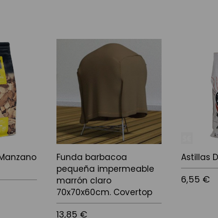
 Manzano
Funda barbacoa
Astillas 
pequeña impermeable
6,55 €
marrón claro
70x70x60cm. Covertop
13,85 €