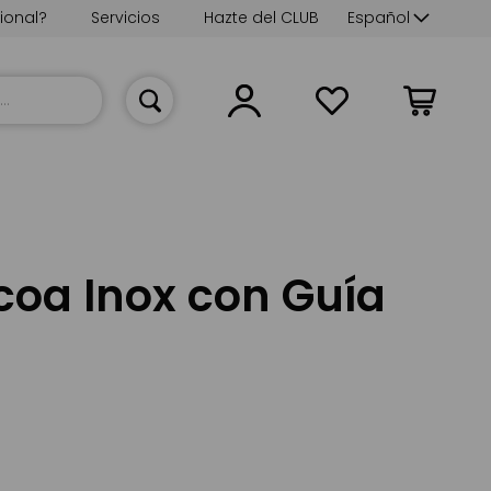
Lenguaje
ional?
Servicios
Hazte del CLUB
Español
Mi cesta
coa Inox con Guía