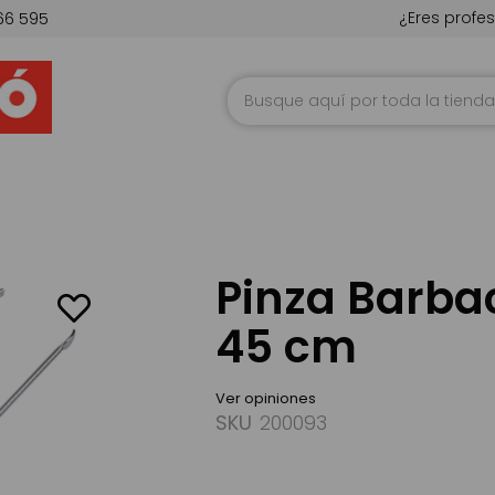
¿Eres profes
66 595
Ir
al
contenido
Pinza Barba
45 cm
Ver opiniones
SKU
200093