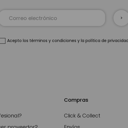
Inscríbase
a
nuestro
boletín
de
Acepto
los términos y condiciones
y
la política de privacida
noticias:
Compras
fesional?
Click & Collect
ser proveedor?
Envíos