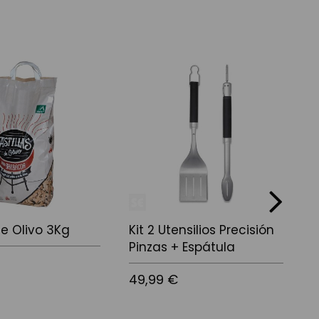
next
De Olivo 3Kg
Kit 2 Utensilios Precisión
A
Pinzas + Espátula
0
49,99 €
8