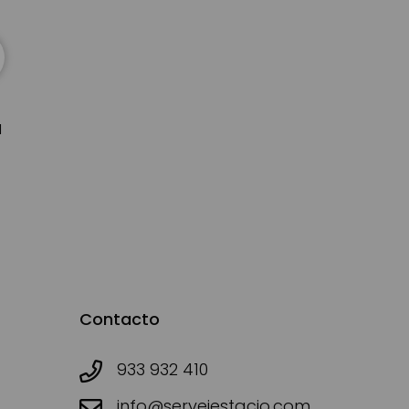
d
Contacto
933 932 410
info@serveiestacio.com