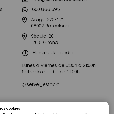
s
600 866 595
Arago 270-272
08007 Barcelona
Sèquia, 20
17001 Girona
Horario de tienda:
Lunes a Viernes de 8:30h a 21:00h.
Sábado de 9:00h a 21:00h.
@servei_estacio
mos cookies