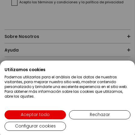
Acepto
los términos y condiciones
y
la política de privacidad
Sobre Nosotros
Ayuda
Compras
Utilizamos cookies
Podemos utilizarlas para el análisis de los datos de nuestros
Contacto
visitantes, para mejorar nuestro sitio web, mostrar contenido
personalizado y brindarle una excelente experiencia en el sitio web.
Para obtener más información sobre las cookies que utilizamos,
abre los ajustes.
Aceptar todo
Rechazar
Configurar cookies
Lenguaje
Español
Copyright ©2019 Servei Estació S.A - Web desarrollada por
Metódica.co