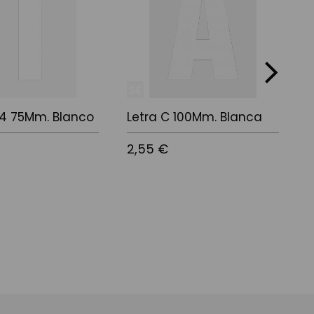
next
4 75Mm. Blanco
Letra C 100Mm. Blanca
N
2,55 €
6