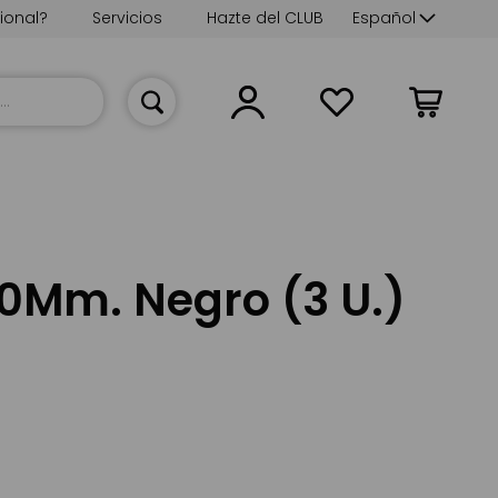
Lenguaje
ional?
Servicios
Hazte del CLUB
Español
Mi cesta
0Mm. Negro (3 U.)