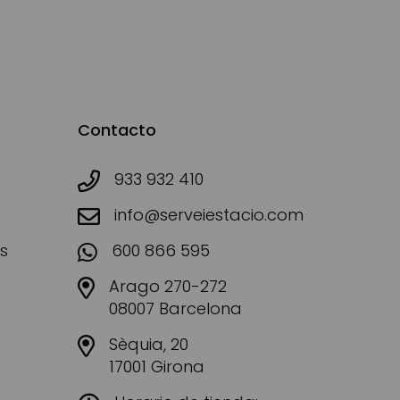
Contacto
933 932 410
info@serveiestacio.com
s
600 866 595
Arago 270-272
08007 Barcelona
Sèquia, 20
17001 Girona