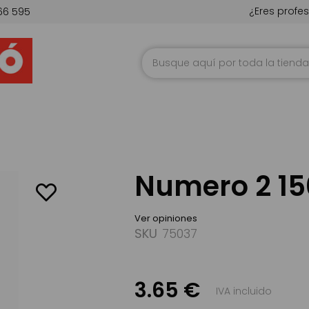
¿Eres profes
66 595
Ir
al
contenido
Numero 2 15
Ver opiniones
SKU
75037
3.65 €
IVA incluido