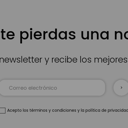
te pierdas una 
newsletter y recibe los mejore
Inscríbase
a
nuestro
boletín
de
Acepto
los términos y condiciones
y
la política de privacida
noticias: