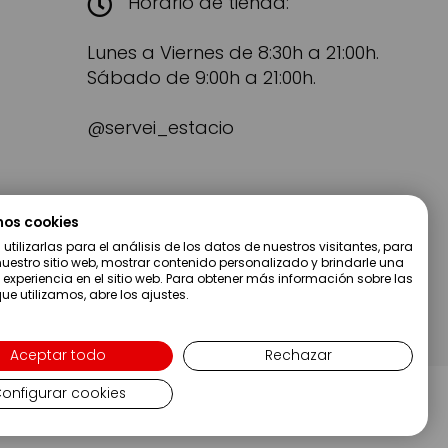
Horario de tienda:
Lunes a Viernes de 8:30h a 21:00h.
Sábado de 9:00h a 21:00h.
@servei_estacio
mos cookies
tilizarlas para el análisis de los datos de nuestros visitantes, para
uestro sitio web, mostrar contenido personalizado y brindarle una
 experiencia en el sitio web. Para obtener más información sobre las
ue utilizamos, abre los ajustes.
Aceptar todo
Rechazar
onfigurar cookies
ei Estació S.A - Web desarrollada por Metódica.co