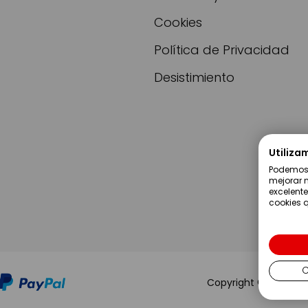
Cookies
Política de Privacidad
Desistimiento
Utiliza
Podemos u
mejorar n
excelente
cookies q
C
Copyright ©2019 Serv