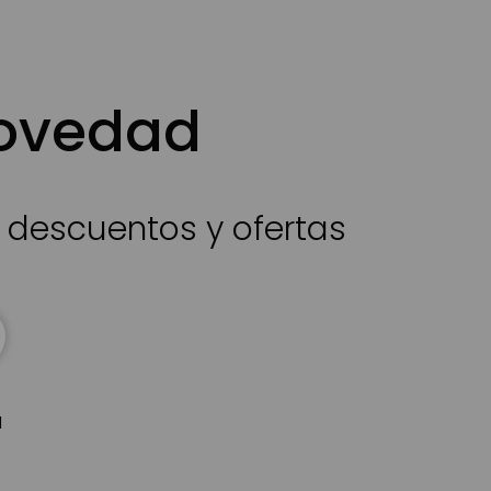
novedad
s descuentos y ofertas
d