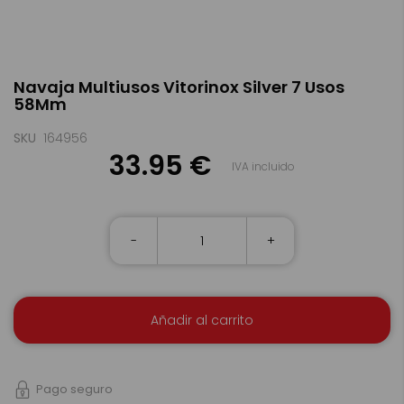
Saltar
Navaja Multiusos Vitorinox Silver 7 Usos
al
58Mm
comienzo
de
la
SKU
164956
galería
33.95 €
IVA incluido
de
imágenes
-
+
Añadir al carrito
Pago seguro