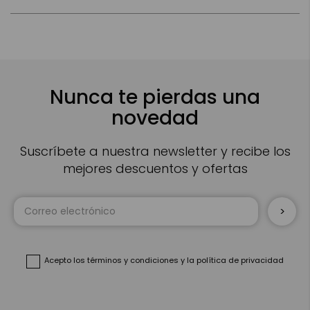
Nunca te pierdas una
novedad
Suscríbete a nuestra newsletter y recibe los
mejores descuentos y ofertas
Inscríbase
a
nuestro
boletín
de
noticias:
Acepto
los términos y condiciones
y
la política de privacidad