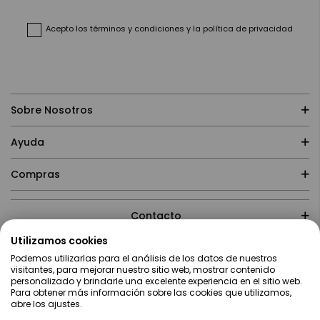
boletín
de
noticias:
Acepto
los términos y condiciones
y
la política de privacidad
Sobre Nosotros
Ayuda
Compras
Contacto
Utilizamos cookies
Podemos utilizarlas para el análisis de los datos de nuestros
visitantes, para mejorar nuestro sitio web, mostrar contenido
personalizado y brindarle una excelente experiencia en el sitio web.
Para obtener más información sobre las cookies que utilizamos,
abre los ajustes.