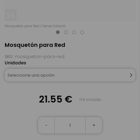
Mosquetón para Red | Servei Estació
Mo
Saltar
Mosquetón para Red
al
comienzo
de
SKU
mosqueton-para-red
la
Unidades
galería
de
Seleccione una opción
imágenes
21.55 €
IVA incluido
-
+