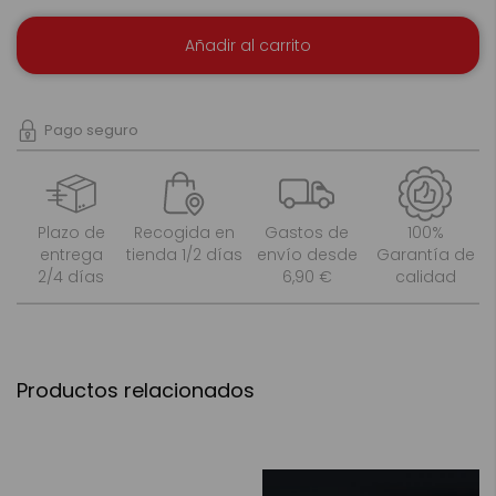
Añadir al carrito
Pago seguro
Plazo de
Recogida en
Gastos de
100%
entrega
tienda 1/2 días
envío desde
Garantía de
2/4 días
6,90 €
calidad
Productos relacionados