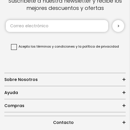
Suscríbete a nuestra newsletter y recibe los
mejores descuentos y ofertas
Inscríbase
a
nuestro
boletín
de
noticias:
Acepto
los términos y condiciones
y
la política de privacidad
Sobre Nosotros
Ayuda
Compras
Contacto