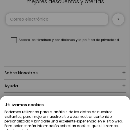
mejores descuentos y ofertas
Inscríbase
a
nuestro
boletín
de
noticias:
Acepto
los términos y condiciones
y
la política de privacidad
Sobre Nosotros
Ayuda
Compras
Utilizamos cookies
Podemos utilizarlas para el análisis de los datos de nuestros
Contacto
visitantes, para mejorar nuestro sitio web, mostrar contenido
personalizado y brindarle una excelente experiencia en el sitio web.
Para obtener más información sobre las cookies que utilizamos,