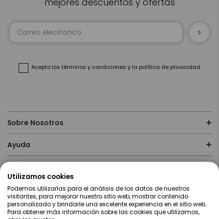
mejores descuentos y ofertas
Inscríbase
a
nuestro
boletín
de
noticias:
Acepto
los términos y condiciones
y
la política de privacidad
Sobre Nosotros
Ayuda
Compras
Utilizamos cookies
Podemos utilizarlas para el análisis de los datos de nuestros
Contacto
visitantes, para mejorar nuestro sitio web, mostrar contenido
personalizado y brindarle una excelente experiencia en el sitio web.
Para obtener más información sobre las cookies que utilizamos,