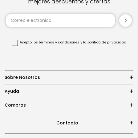
mejores descuentos y ofertas
Inscríbase
a
nuestro
boletín
de
noticias:
Acepto
los términos y condiciones
y
la política de privacidad
Sobre Nosotros
Ayuda
Compras
Contacto