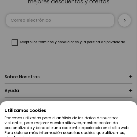
mejores descuentos y ofertas
Inscríbase
a
nuestro
boletín
de
noticias:
Acepto
los términos y condiciones
y
la política de privacidad
Sobre Nosotros
Ayuda
Compras
Utilizamos cookies
Podemos utilizarlas para el análisis de los datos de nuestros
Contacto
visitantes, para mejorar nuestro sitio web, mostrar contenido
personalizado y brindarle una excelente experiencia en el sitio web.
Para obtener más información sobre las cookies que utilizamos,