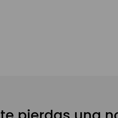
l carrito
te pierdas una 