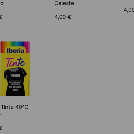
ro
Celeste
4,0
€
4,00 €
Añadi
l carrito
Añadir al carrito
a Tinte 40°C
o
€