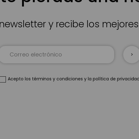
newsletter y recibe los mejore
Inscríbase
a
nuestro
boletín
de
Acepto
los términos y condiciones
y
la política de privacida
noticias: