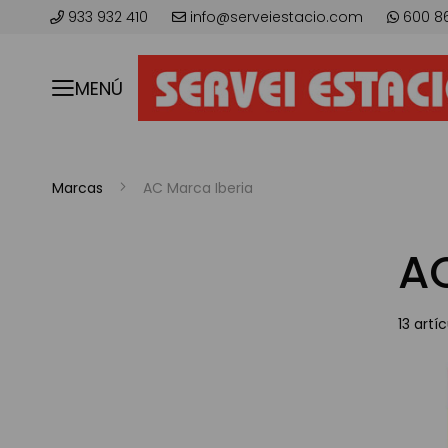
933 932 410
info@serveiestacio.com
600 8
MENÚ
Marcas
AC Marca Iberia
AC
13
artíc