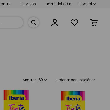
Lenguaje
ional?
Servicios
Hazte del CLUB
Español
Mi cesta
Mostrar
Ordenar por