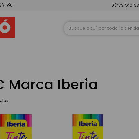
¿Eres profes
66 595
Ir
al
contenido
 Marca Iberia
ulos