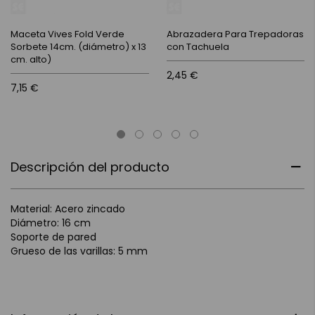
Maceta Vives Fold Verde
Abrazadera Para Trepadoras
Sorbete 14cm. (diámetro) x 13
con Tachuela
cm. alto)
2,45 €
7,15 €
Descripción del producto
Material: Acero zincado
Diámetro: 16 cm
Soporte de pared
Grueso de las varillas: 5 mm