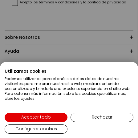
Acepto
los términos y condiciones
y
la política de privacidad
Sobre Nosotros
Ayuda
Compras
Utilizamos cookies
Podemos utilizarlas para el análisis de los datos de nuestros
Contacto
visitantes, para mejorar nuestro sitio web, mostrar contenido
personalizado y brindarle una excelente experiencia en el sitio web.
Para obtener más información sobre las cookies que utilizamos,
abre los ajustes.
Aceptar todo
Rechazar
Configurar cookies
Lenguaje
Español
Copyright ©2019 Servei Estació S.A - Web desarrollada por
Metódica.co