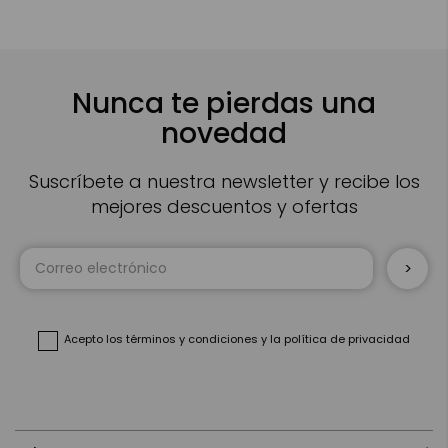
Nunca te pierdas una
novedad
Suscríbete a nuestra newsletter y recibe los
mejores descuentos y ofertas
Inscríbase
a
nuestro
boletín
de
noticias:
Acepto
los términos y condiciones
y
la política de privacidad