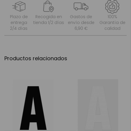
Plazo de
Recogida en
Gastos de
100%
entrega
tienda 1/2 días
envío desde
Garantía de
2/4 días
6,90 €
calidad
Productos relacionados