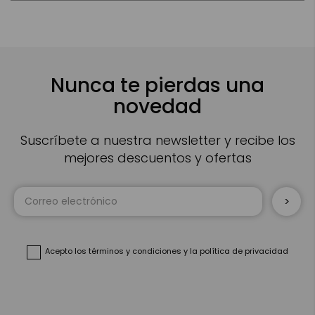
Nunca te pierdas una
novedad
Suscríbete a nuestra newsletter y recibe los
mejores descuentos y ofertas
Inscríbase
a
nuestro
boletín
de
noticias:
Acepto
los términos y condiciones
y
la política de privacidad