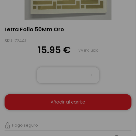
Saltar
Letra Folio 50Mm Oro
al
comienzo
de
SKU
72441
la
15.95 €
IVA incluido
galería
de
imágenes
-
+
Añadir al carrito
Pago seguro