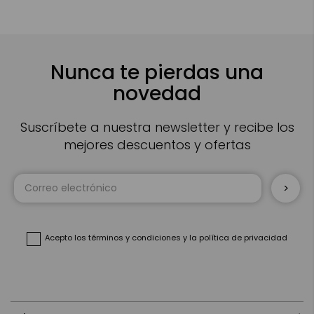
Nunca te pierdas una
novedad
Suscríbete a nuestra newsletter y recibe los
mejores descuentos y ofertas
Inscríbase
a
nuestro
boletín
de
noticias:
Acepto
los términos y condiciones
y
la política de privacidad