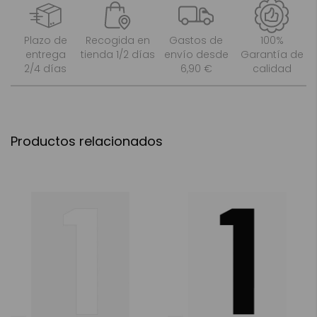
Plazo de
Recogida en
Gastos de
100%
entrega
tienda 1/2 días
envío desde
Garantía de
2/4 días
6,90 €
calidad
Productos relacionados