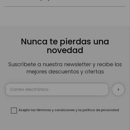
Nunca te pierdas una
novedad
Suscríbete a nuestra newsletter y recibe los
mejores descuentos y ofertas
Inscríbase
a
nuestro
boletín
de
noticias:
Acepto
los términos y condiciones
y
la política de privacidad