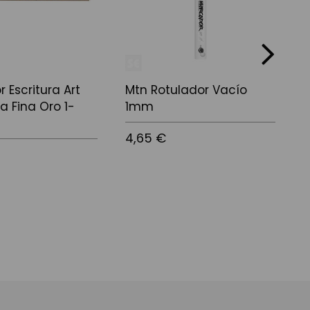
next
 Escritura Art
Mtn Rotulador Vacío
K
a Fina Oro 1-
1mm
C
4,65 €
2