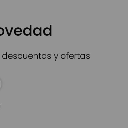
novedad
s descuentos y ofertas
d