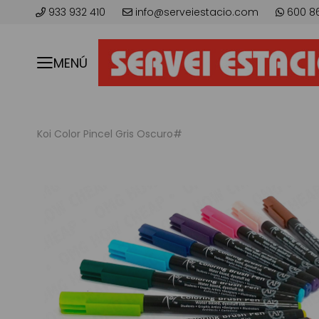
933 932 410
info@serveiestacio.com
600 8
MENÚ
Koi Color Pincel Gris Oscuro#
Saltar
al
final
de
la
galería
de
imágenes