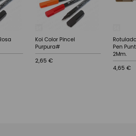
 Rosa
Koi Color Pincel
Rotulador
Purpura#
Pen Punt
2Mm.
2,65 €
4,65 €