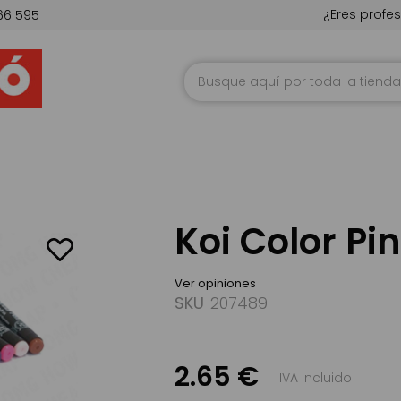
¿Eres profes
66 595
Ir
al
contenido
Koi Color Pi
Ver opiniones
SKU
207489
2.65 €
IVA incluido