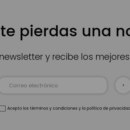
te pierdas una 
newsletter y recibe los mejore
Inscríbase
a
nuestro
boletín
de
Acepto
los términos y condiciones
y
la política de privacida
noticias: