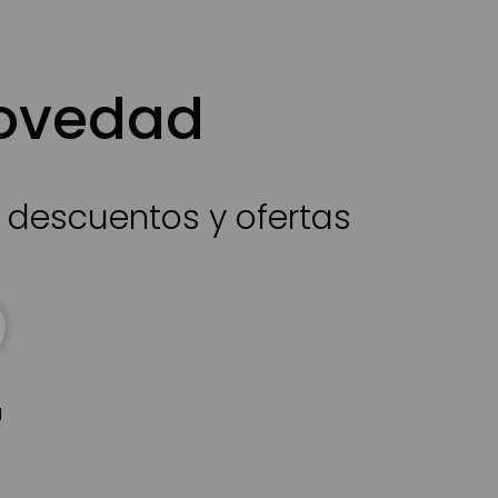
novedad
s descuentos y ofertas
d