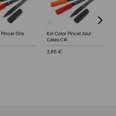
next
 Pincel Gris
Koi Color Pincel Azul
K
Celes.C#
2,65 €
1