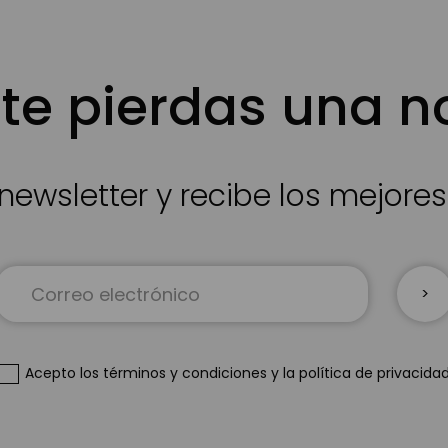
te pierdas una 
newsletter y recibe los mejore
Inscríbase
a
nuestro
boletín
de
Acepto
los términos y condiciones
y
la política de privacida
noticias: