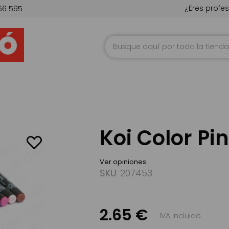
¿Eres profes
66 595
Ir
al
contenido
Koi Color Pi
Ver opiniones
SKU
207453
2.65 €
IVA incluido