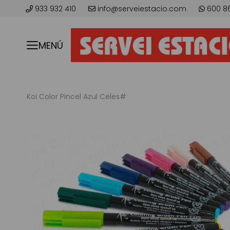
933 932 410
info@serveiestacio.com
600 8
MENÚ
Koi Color Pincel Azul Celes#
Saltar
al
final
de
la
galería
de
imágenes