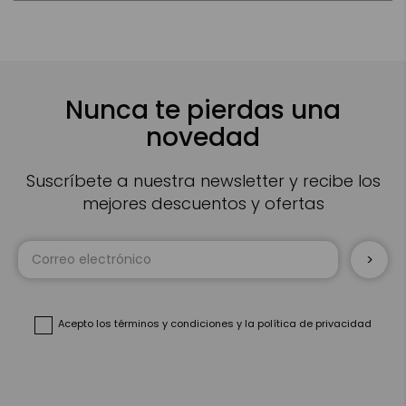
Nunca te pierdas una
novedad
Suscríbete a nuestra newsletter y recibe los
mejores descuentos y ofertas
Inscríbase
a
nuestro
boletín
de
noticias:
Acepto
los términos y condiciones
y
la política de privacidad