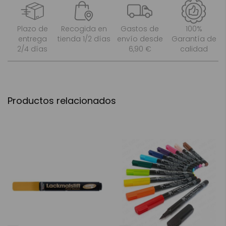
Plazo de
Recogida en
Gastos de
100%
entrega
tienda 1/2 días
envío desde
Garantía de
2/4 días
6,90 €
calidad
Productos relacionados