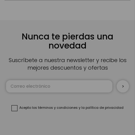
Nunca te pierdas una
novedad
Suscríbete a nuestra newsletter y recibe los
mejores descuentos y ofertas
Inscríbase
a
nuestro
boletín
de
noticias:
Acepto
los términos y condiciones
y
la política de privacidad