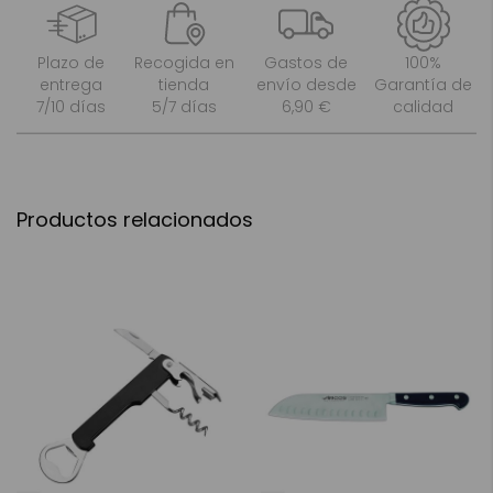
Plazo de
Recogida en
Gastos de
100%
entrega
tienda
envío desde
Garantía de
7/10 días
5/7 días
6,90 €
calidad
Productos relacionados