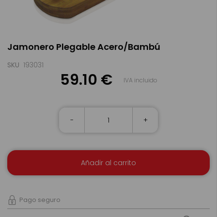
Saltar
Jamonero Plegable Acero/Bambú
al
comienzo
de
SKU
193031
la
59.10 €
IVA incluido
galería
de
imágenes
-
+
Añadir al carrito
Pago seguro