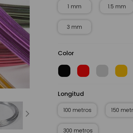
1 mm
1.5 mm
3 mm
Color
Longitud
Hilo de Aluminio color negro | Servei Estació
100 metros
150 met
next
300 metros