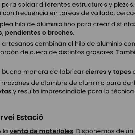
io para soldar diferentes estructuras y piezas
 con frecuencia en tareas de vallado, cerca
ea hilo de aluminio fino para crear distintas
es, pendientes o broches
.
 artesanos combinan el hilo de aluminio con
on cordón de cuero de distintos grosores. Ta
una buena manera de fabricar
cierres y topes
e
 armazones de alambre de aluminio para da
etas
y resulta imprescindible para la técnic
rvei Estació
n la
venta de materiales
. Disponemos de un