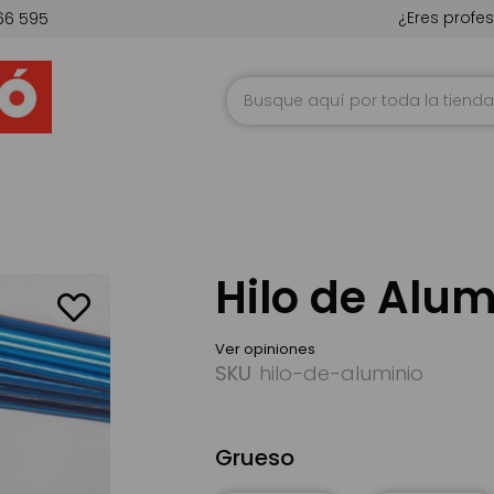
¿Eres profes
66 595
Ir
al
contenido
Hilo de Alum
Ver opiniones
SKU
hilo-de-aluminio
Grueso