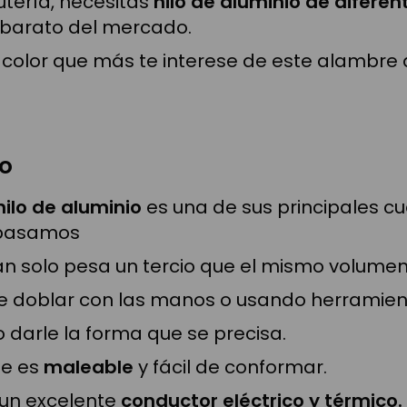
sutería, necesitas
hilo de aluminio
de diferen
 barato del mercado.
color que más te interese de este alambre 
io
hilo de aluminio
es una de sus principales cu
repasamos
an solo pesa un tercio que el mismo volumen
 doblar con las manos o usando herramien
 darle la forma que se precisa.
ue es
maleable
y fácil de conformar.
 un excelente
conductor eléctrico y térmico.