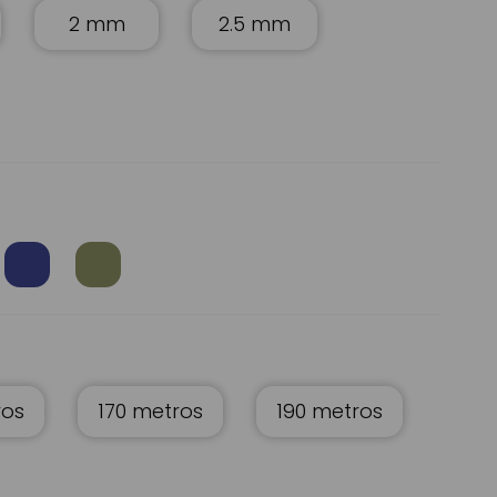
2 mm
2.5 mm
Hilo de Aluminio color oro | Servei Estació
ros
170 metros
190 metros