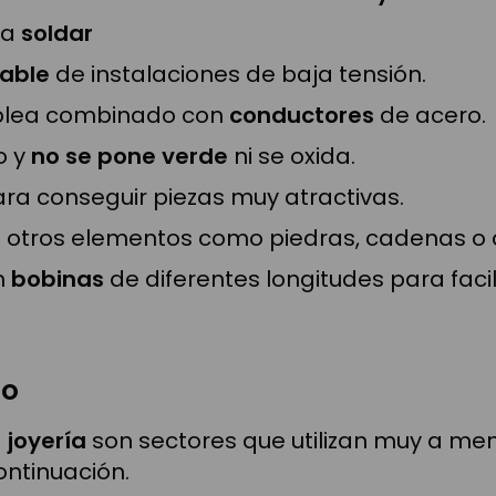
ra
soldar
able
de instalaciones de baja tensión.
mplea combinado con
conductores
de acero.
o y
no se pone verde
ni se oxida.
ra conseguir piezas muy atractivas.
 otros elementos como piedras, cadenas o 
n
bobinas
de diferentes longitudes para facil
io
a
joyería
son sectores que utilizan muy a men
ntinuación.