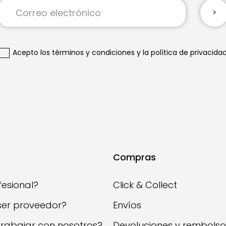
Inscríbase
a
nuestro
boletín
de
Acepto
los términos y condiciones
y
la política de privacida
noticias:
Compras
fesional?
Click & Collect
ser proveedor?
Envíos
trabajar con nosotros?
Devoluciones y rembolso