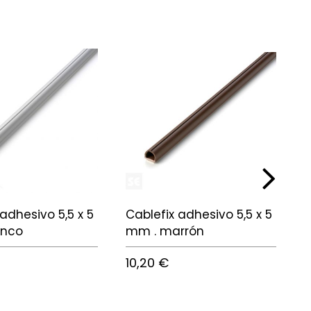
next
 adhesivo 5,5 x 5
Cablefix adhesivo 5,5 x 5
C
anco
mm . marrón
m
10,20 €
8