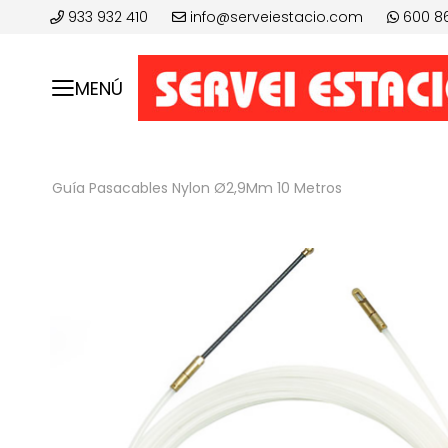
933 932 410
info@serveiestacio.com
600 8
MENÚ
Guía Pasacables Nylon Ø2,9Mm 10 Metros
Saltar
al
final
de
la
galería
de
imágenes