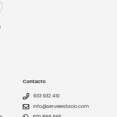
d
Contacto
933 932 410
info@serveiestacio.com
s
600 866 595