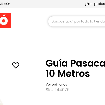
¿Eres profes
66 595
Ir
al
contenido
Guía Pasaca
10 Metros
Ver opiniones
SKU
144076