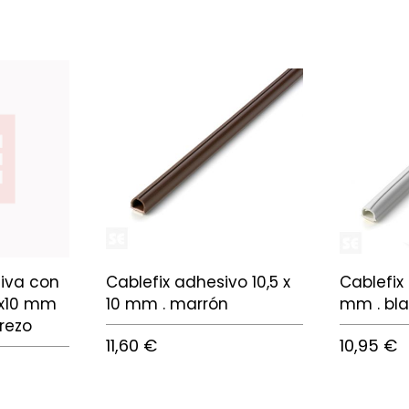
iva con
Cablefix adhesivo 10,5 x
Cablefix
6x10 mm
10 mm . marrón
mm . bl
rezo
11,60 €
10,95 €