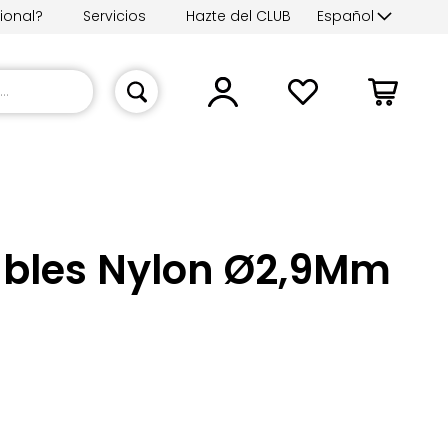
Lenguaje
ional?
Servicios
Hazte del CLUB
Español
Mi cesta
bles Nylon Ø2,9Mm