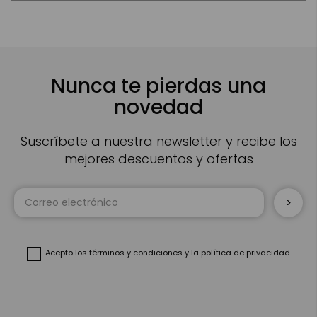
Nunca te pierdas una
novedad
Suscríbete a nuestra newsletter y recibe los
mejores descuentos y ofertas
Inscríbase
a
nuestro
boletín
de
noticias:
Acepto
los términos y condiciones
y
la política de privacidad