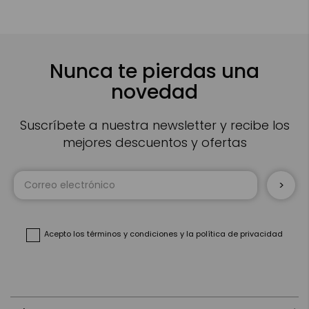
Nunca te pierdas una
novedad
Suscríbete a nuestra newsletter y recibe los
mejores descuentos y ofertas
Inscríbase
a
nuestro
boletín
de
noticias:
Acepto
los términos y condiciones
y
la política de privacidad