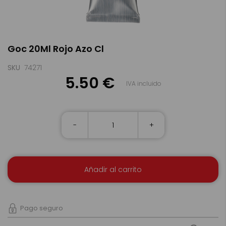
Saltar
Goc 20Ml Rojo Azo Cl
al
comienzo
de
SKU
74271
la
5.50 €
IVA incluido
galería
de
imágenes
-
+
Añadir al carrito
Pago seguro