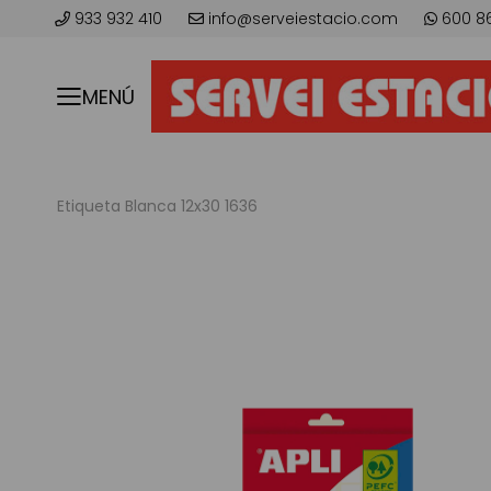
933 932 410
info@serveiestacio.com
600 8
MENÚ
Etiqueta Blanca 12x30 1636
Saltar
al
final
de
la
galería
de
imágenes