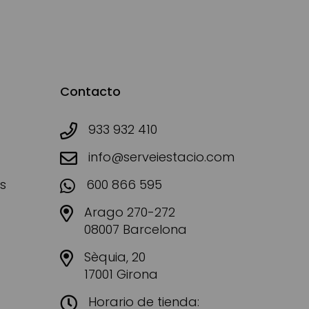
Contacto
933 932 410
info@serveiestacio.com
s
600 866 595
Arago 270-272
08007 Barcelona
Sèquia, 20
17001 Girona
Horario de tienda: