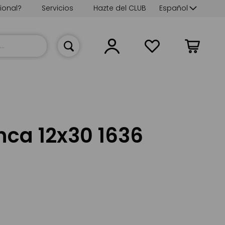
Lenguaje
ional?
Servicios
Hazte del CLUB
Español
Mi cesta
nca 12x30 1636