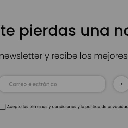
te pierdas una 
newsletter y recibe los mejore
Inscríbase
a
nuestro
boletín
de
Acepto
los términos y condiciones
y
la política de privacida
noticias: