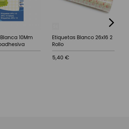
next
a Blanca 10Mm
Etiquetas Blanco 26x16 2
E
toadhesiva
Rollo
B
5,40 €
2