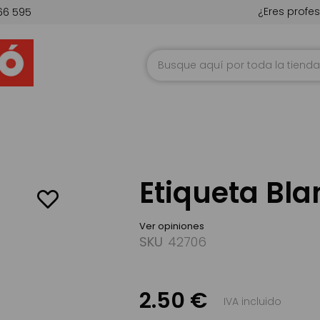
¿Eres profes
66 595
Ir
al
contenido
Etiqueta Bla
Ver opiniones
SKU
42706
2.50 €
IVA incluido