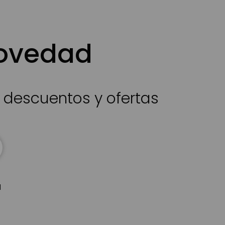
novedad
s descuentos y ofertas
d