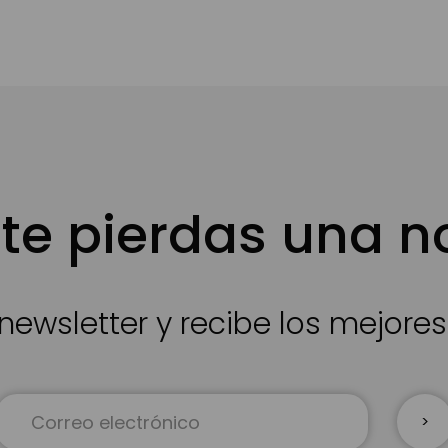
te pierdas una 
newsletter y recibe los mejore
Inscríbase
a
nuestro