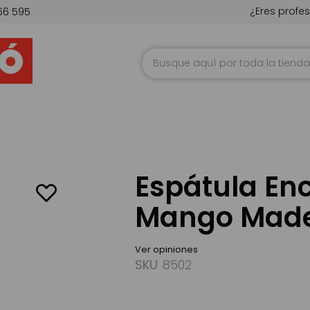
¿Eres profes
66 595
Ir
al
contenido
Espátula Enc
Mango Made
Ver opiniones
SKU
8502