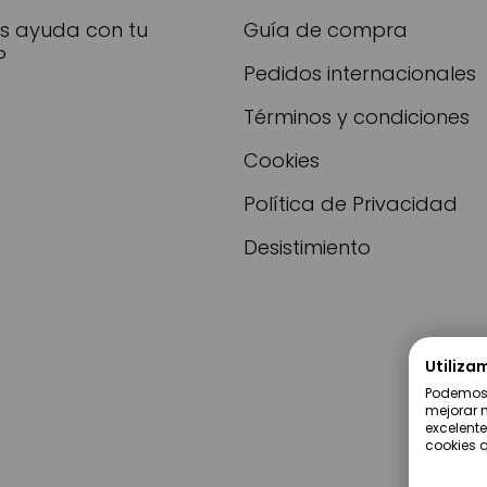
as ayuda con tu
Guía de compra
?
Pedidos internacionales
Términos y condiciones
Cookies
Política de Privacidad
Desistimiento
Utiliza
Podemos u
mejorar n
excelente
cookies q