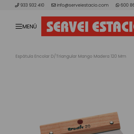
933 932 410
info@serveiestacio.com
600 8
MENÚ
Espátula Encolar D/Triangular Mango Madera 120 Mm
Saltar
al
final
de
la
galería
de
imágenes