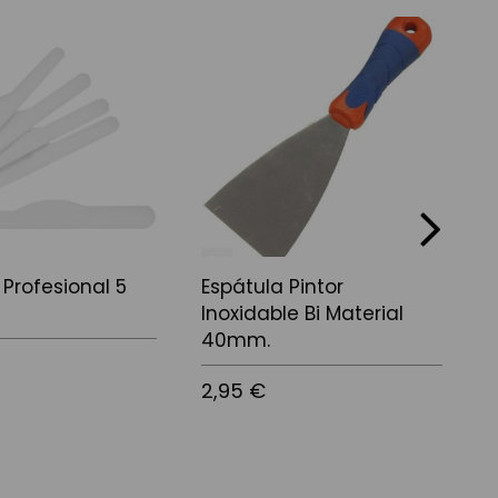
next
 Profesional 5
Espátula Pintor
E
Inoxidable Bi Material
40mm.
1
2,95 €