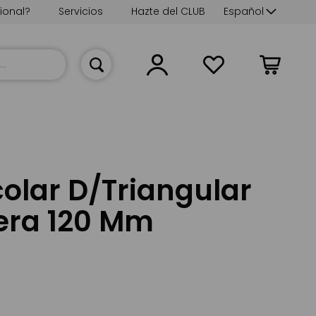
Lenguaje
ional?
Servicios
Hazte del CLUB
Español
Mi cesta
olar D/Triangular
ra 120 Mm