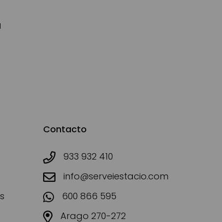
d
Contacto
933 932 410
info@serveiestacio.com
s
600 866 595
Arago 270-272