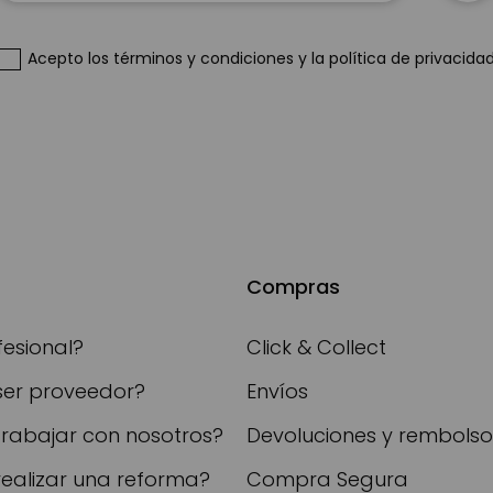
boletín
de
Acepto
los términos y condiciones
y
la política de privacida
noticias:
Compras
fesional?
Click & Collect
ser proveedor?
Envíos
trabajar con nosotros?
Devoluciones y rembolso
realizar una reforma?
Compra Segura