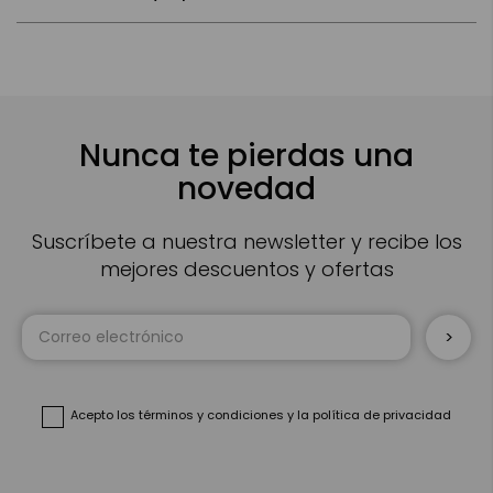
Nunca te pierdas una
novedad
Suscríbete a nuestra newsletter y recibe los
mejores descuentos y ofertas
Inscríbase
a
nuestro
boletín
de
noticias:
Acepto
los términos y condiciones
y
la política de privacidad