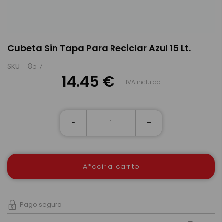
Saltar
Cubeta Sin Tapa Para Reciclar Azul 15 Lt.
al
comienzo
de
SKU
118517
la
14.45 €
IVA incluido
galería
de
imágenes
-
+
Añadir al carrito
Pago seguro