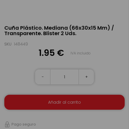
Saltar
Cuña Plástico. Mediana (66x30x15 Mm) /
al
Transparente. Blister 2 Uds.
comienzo
de
la
SKU
148449
galería
1.95 €
IVA incluido
de
imágenes
-
+
Añadir al carrito
Pago seguro