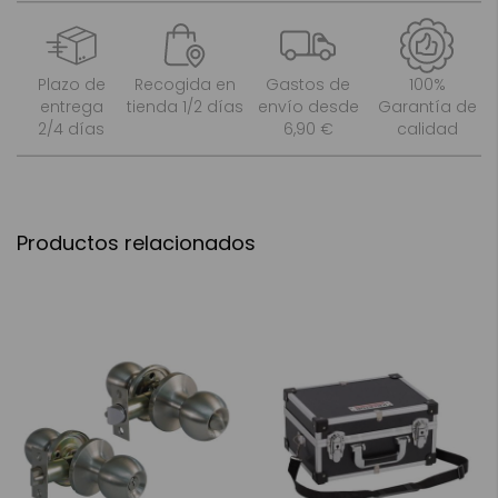
Plazo de
Recogida en
Gastos de
100%
entrega
tienda 1/2 días
envío desde
Garantía de
2/4 días
6,90 €
calidad
Productos relacionados