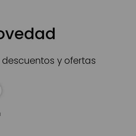
novedad
s descuentos y ofertas
d