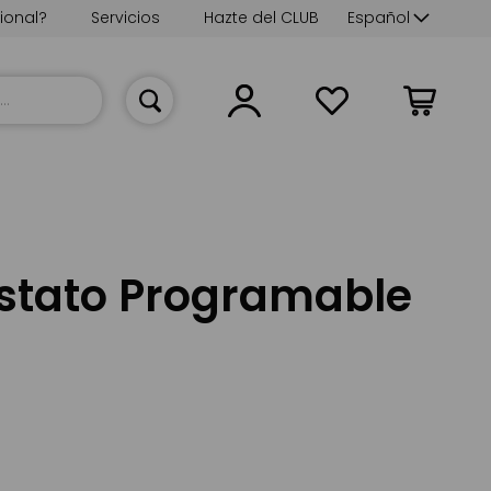
Lenguaje
ional?
Servicios
Hazte del CLUB
Español
Mi cesta
stato Programable