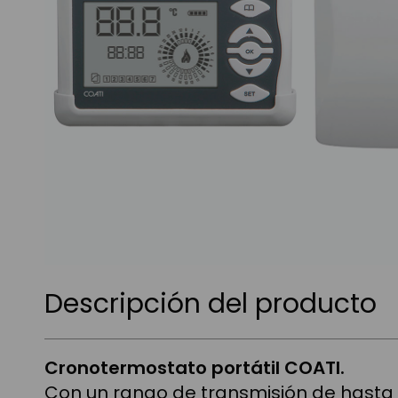
Saltar
al
Descripción del producto
comienzo
de
la
galería
Cronotermostato portátil COATI.
de
imágenes
Con un rango de transmisión de hasta 6