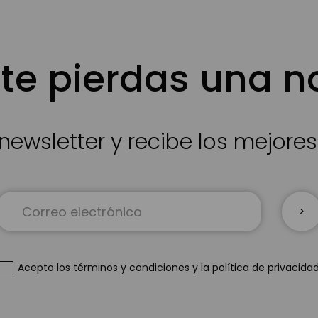
te pierdas una 
newsletter y recibe los mejore
Inscríbase
a
nuestro
boletín
de
Acepto
los términos y condiciones
y
la política de privacida
noticias: