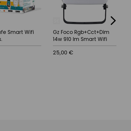
next
fe Smart Wifi
Gz Foco Rgb+Cct+Dim
M
.
14w 910 lm Smart Wifi
D
25,00 €
2