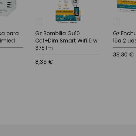
ca para
Gz Bombilla Gu10
Gz Enchu
Dimled
Cct+Dim Smart Wifi 5 w
16a 2 uds
375 lm
38,30 €
8,35 €