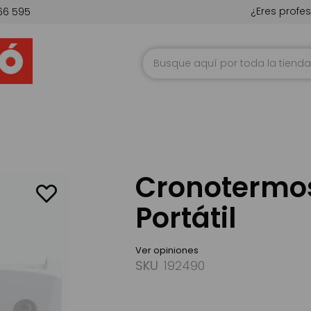
¿Eres profes
66 595
Ir
al
contenido
Cronotermo
Portátil
Ver opiniones
SKU
192490