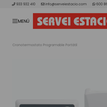
933 932 410
info@serveiestacio.com
600 8
MENÚ
Cronotermostato Programable Portátil
Saltar
al
final
de
la
galería
de
imágenes