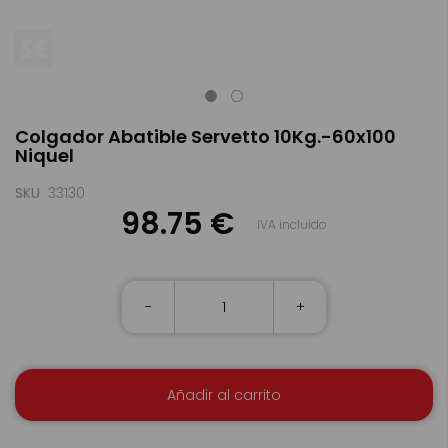
Saltar
Colgador Abatible Servetto 10Kg.-60x100
al
Niquel
comienzo
de
la
SKU
33130
galería
98.75 €
IVA incluido
de
imágenes
-
+
Añadir al carrito