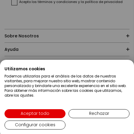
Acepto
los términos y condiciones
y
la política de privacidad
Sobre Nosotros
Ayuda
Compras
Utilizamos cookies
Podemos utilizarlas para el análisis de los datos de nuestros
Contacto
visitantes, para mejorar nuestro sitio web, mostrar contenido
personalizado y brindarle una excelente experiencia en el sitio web.
Para obtener más información sobre las cookies que utilizamos,
abre los ajustes.
Aceptar todo
Rechazar
Configurar cookies
Lenguaje
Español
Copyright ©2019 Servei Estació S.A - Web desarrollada por
Metódica.co