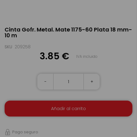
Saltar
Cinta Gofr. Metal. Mate 1175-60 Plata 18 mm-
al
10 m
comienzo
de
la
SKU
209258
galería
3.85 €
IVA incluido
de
imágenes
-
+
Añadir al carrito
Pago seguro