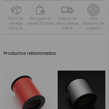
Plazo de
Recogida en
Gastos de
100%
entrega
tienda 1/2 días
envío desde
Garantía de
2/4 días
6,90 €
calidad
Productos relacionados