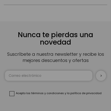
Nunca te pierdas una
novedad
Suscríbete a nuestra newsletter y recibe los
mejores descuentos y ofertas
Inscríbase
a
nuestro
boletín
de
noticias:
Acepto
los términos y condiciones
y
la política de privacidad