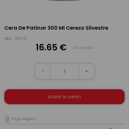
Saltar
Cera De Patinar 300 Ml Cerezo Silvestre
al
comienzo
de
SKU
178576
la
16.65 €
IVA incluido
galería
de
imágenes
-
+
Añadir al carrito
Pago seguro