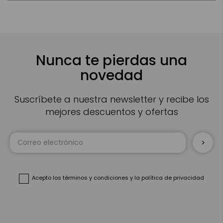
Nunca te pierdas una
novedad
Suscríbete a nuestra newsletter y recibe los
mejores descuentos y ofertas
Inscríbase
a
nuestro
boletín
de
noticias:
Acepto
los términos y condiciones
y
la política de privacidad