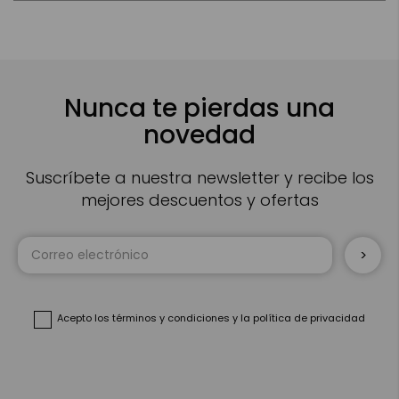
Nunca te pierdas una
novedad
Suscríbete a nuestra newsletter y recibe los
mejores descuentos y ofertas
Inscríbase
a
nuestro
boletín
de
noticias:
Acepto
los términos y condiciones
y
la política de privacidad