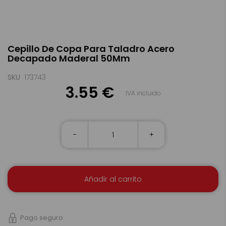
Saltar
Cepillo De Copa Para Taladro Acero
al
Decapado Maderal 50Mm
comienzo
de
la
SKU
173743
galería
3.55 €
IVA incluido
de
imágenes
-
+
Añadir al carrito
Pago seguro