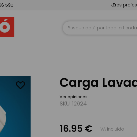
¿Eres profes
66 595
Ir
al
contenido
Carga Lava
Ver opiniones
SKU
12924
16.95 €
IVA incluido