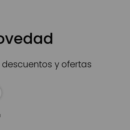
novedad
s descuentos y ofertas
d