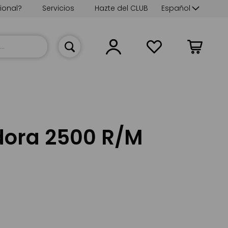
Lenguaje
ional?
Servicios
Hazte del CLUB
Español
Mi cesta
dora 2500 R/M