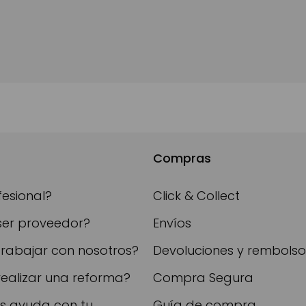
Compras
fesional?
Click & Collect
ser proveedor?
Envíos
trabajar con nosotros?
Devoluciones y rembolso
realizar una reforma?
Compra Segura
as ayuda con tu
Guía de compra