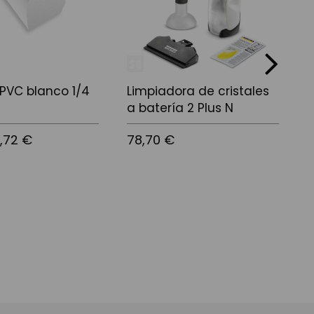
next
e PVC blanco 1/4
Limpiadora de cristales
P
a batería 2 Plus N
I
P
,72 €
78,70 €
1