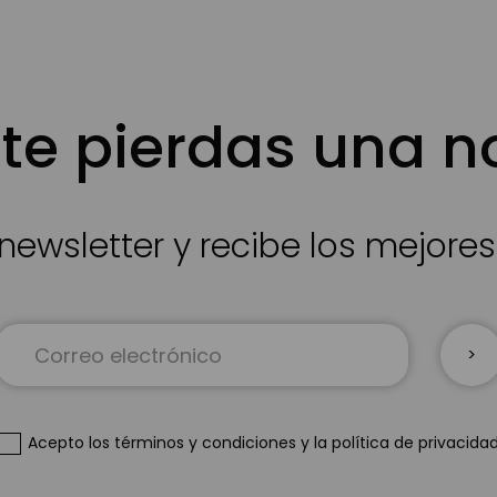
te pierdas una 
newsletter y recibe los mejore
Inscríbase
a
nuestro
boletín
de
Acepto
los términos y condiciones
y
la política de privacida
noticias: