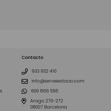
Contacto
933 932 410
info@serveiestacio.com
s
600 866 595
Arago 270-272
08007 Barcelona