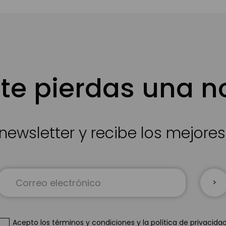
te pierdas una 
newsletter y recibe los mejore
Inscríbase
a
nuestro
boletín
de
Acepto
los términos y condiciones
y
la política de privacida
noticias: