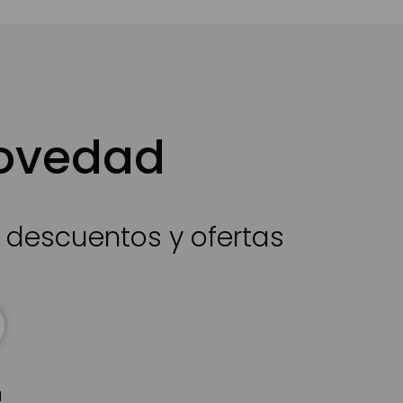
novedad
s descuentos y ofertas
d