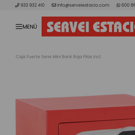
933 932 410
info@serveiestacio.com
600 8
MENÚ
Caja Fuerte Serie Mini Bank Roja Pilas Incl.
Saltar
al
final
de
la
galería
de
imágenes