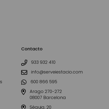
Contacto
933 932 410
info@serveiestacio.com
s
600 866 595
Arago 270-272
08007 Barcelona
Sèquia, 20