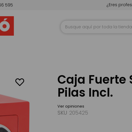
¿Eres profes
66 595
Ir
al
contenido
Caja Fuerte 
Pilas Incl.
Ver opiniones
SKU
205425