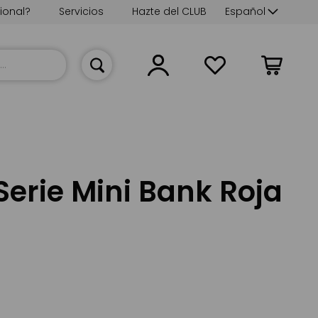
Lenguaje
ional?
Servicios
Hazte del CLUB
Español
Mi cesta
Serie Mini Bank Roja