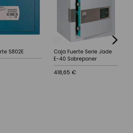
next
rte S802E
Caja Fuerte Serie Jade
C
E-40 Sobreponer
B
€
418,65 €
5