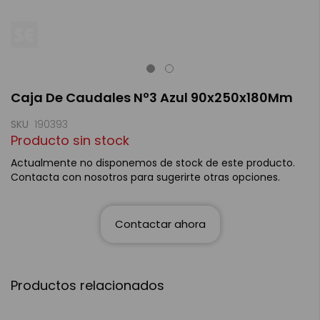
Saltar
Caja De Caudales Nº3 Azul 90x250x180Mm
al
comienzo
de
SKU
190393
la
Producto sin stock
galería
de
Actualmente no disponemos de stock de este producto.
imágenes
Contacta con nosotros para sugerirte otras opciones.
Contactar ahora
Productos relacionados