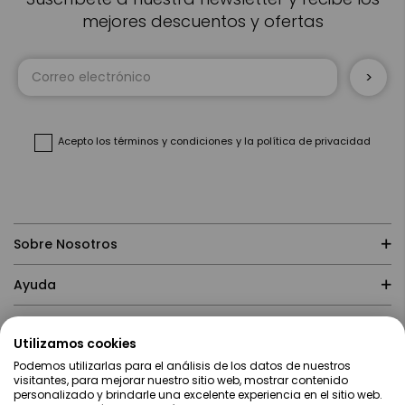
mejores descuentos y ofertas
Inscríbase
a
nuestro
boletín
de
noticias:
Acepto
los términos y condiciones
y
la política de privacidad
Sobre Nosotros
Ayuda
Compras
Utilizamos cookies
Podemos utilizarlas para el análisis de los datos de nuestros
Contacto
visitantes, para mejorar nuestro sitio web, mostrar contenido
personalizado y brindarle una excelente experiencia en el sitio web.