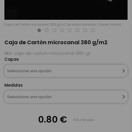
Cajas de Cartón microcanal 380 g/m2 de varios tamaños | Servei Estació
Ca
Saltar
Caja de Cartón microcanal 380 g/m2
al
comienzo
de
SKU
caja-de-carton-microcanal-380-gr
la
Capas
galería
de
Seleccione una opción
imágenes
Medidas
Seleccione una opción
0.80 €
IVA incluido