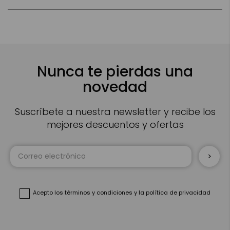
Nunca te pierdas una
novedad
Suscríbete a nuestra newsletter y recibe los
mejores descuentos y ofertas
Inscríbase
a
nuestro
boletín
de
noticias:
Acepto
los términos y condiciones
y
la política de privacidad