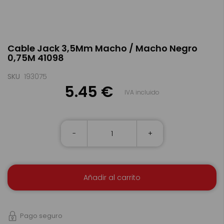
Saltar
Cable Jack 3,5Mm Macho / Macho Negro
al
0,75M 41098
comienzo
de
la
SKU
193075
galería
5.45 €
IVA incluido
de
imágenes
-
+
Añadir al carrito
Pago seguro