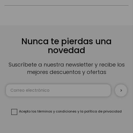
Nunca te pierdas una
novedad
Suscríbete a nuestra newsletter y recibe los
mejores descuentos y ofertas
Inscríbase
a
nuestro
boletín
de
noticias:
Acepto
los términos y condiciones
y
la política de privacidad