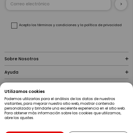
a
nuestro
boletín
de
noticias:
Acepto
los términos y condiciones
y
la política de privacidad
Sobre Nosotros
Ayuda
Compras
Utilizamos cookies
Podemos utilizarlas para el análisis de los datos de nuestros
Contacto
visitantes, para mejorar nuestro sitio web, mostrar contenido
personalizado y brindarle una excelente experiencia en el sitio web.
Para obtener más información sobre las cookies que utilizamos,
abre los ajustes.