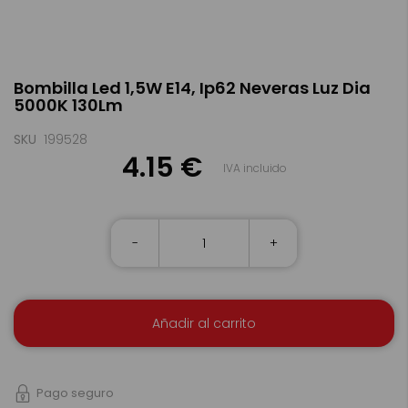
Saltar
Bombilla Led 1,5W E14, Ip62 Neveras Luz Dia
al
5000K 130Lm
comienzo
de
la
SKU
199528
galería
4.15 €
IVA incluido
de
imágenes
-
+
Añadir al carrito
Pago seguro