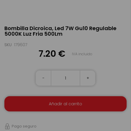
Saltar
Bombilla Dicroica, Led 7W Gu10 Regulable
al
5000K Luz Fria 500Lm
comienzo
de
la
SKU
179607
galería
7.20 €
IVA incluido
de
imágenes
-
+
Añadir al carrito
Pago seguro