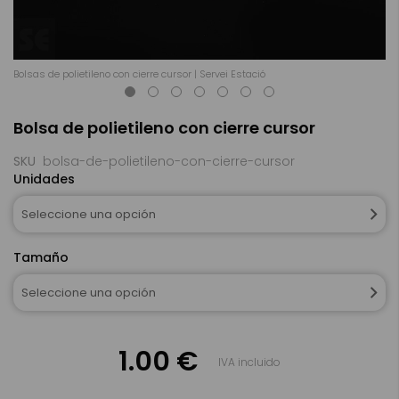
Bolsas de polietileno con cierre cursor | Servei Estació
Bo
Saltar
Bolsa de polietileno con cierre cursor
al
comienzo
de
SKU
bolsa-de-polietileno-con-cierre-cursor
la
Unidades
galería
de
Seleccione una opción
imágenes
Tamaño
Seleccione una opción
1.00 €
IVA incluido