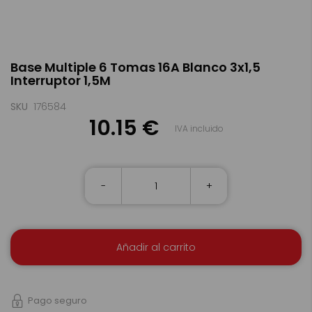
Saltar
Base Multiple 6 Tomas 16A Blanco 3x1,5
al
Interruptor 1,5M
comienzo
de
la
SKU
176584
galería
10.15 €
IVA incluido
de
imágenes
-
+
Añadir al carrito
Pago seguro