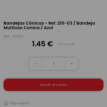
Saltar
Bandejas Cónicas - Ref. 210-03 / Bandeja
al
Multiuso Conica / Azul
comienzo
de
la
SKU
206637
galería
1.45 €
IVA incluido
de
imágenes
-
+
Añadir al carrito
Pago seguro