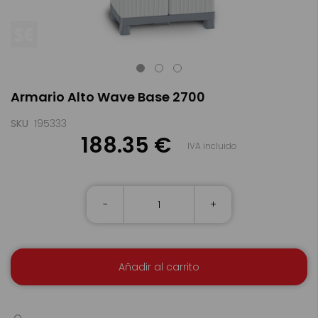
Saltar
Armario Alto Wave Base 2700
al
comienzo
de
SKU
195333
la
188.35 €
IVA incluido
galería
de
imágenes
-
+
Añadir al carrito