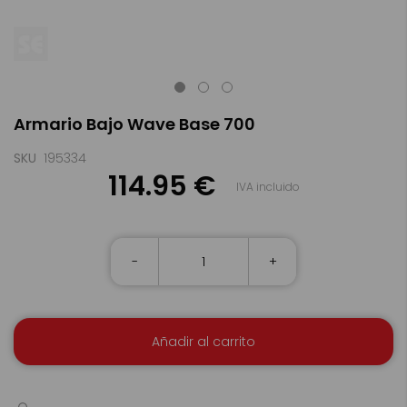
Saltar
Armario Bajo Wave Base 700
al
comienzo
de
SKU
195334
la
114.95 €
IVA incluido
galería
de
imágenes
-
+
Añadir al carrito