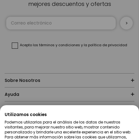
mejores descuentos y ofertas
Inscríbase
a
nuestro
boletín
de
noticias:
Acepto
los términos y condiciones
y
la política de privacidad
Sobre Nosotros
Ayuda
Compras
Utilizamos cookies
Podemos utilizarlas para el análisis de los datos de nuestros
Contacto
visitantes, para mejorar nuestro sitio web, mostrar contenido
personalizado y brindarle una excelente experiencia en el sitio web.
Para obtener más información sobre las cookies que utilizamos,