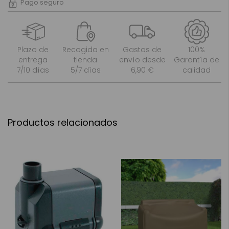
Pago seguro
Plazo de
Recogida en
Gastos de
100%
entrega
tienda
envío desde
Garantía de
7/10 días
5/7 días
6,90 €
calidad
Productos relacionados