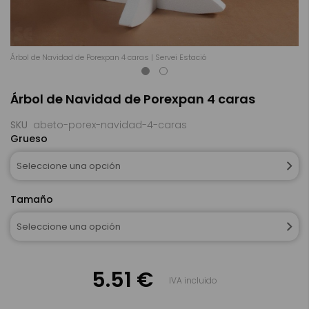
Árbol de Navidad de Porexpan 4 caras | Servei Estació
Ár
Saltar
Árbol de Navidad de Porexpan 4 caras
al
comienzo
de
SKU
abeto-porex-navidad-4-caras
la
Grueso
galería
de
Seleccione una opción
imágenes
Tamaño
Seleccione una opción
5.51 €
IVA incluido